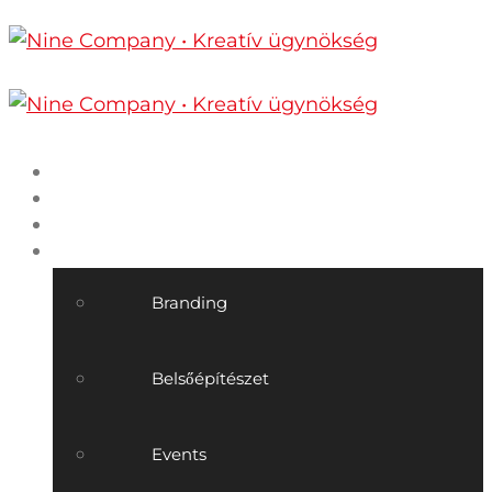
Főoldal
Nine Company
Munkáink
Szolgáltatásaink
Branding
Belsőépítészet
Events