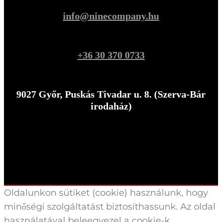
info@ninecompany.hu
+36 30 370 0733
9027 Győr, Puskás Tivadar u. 8. (Szerva-Bár
irodaház)
Oldalunkon sütiket (cookie) használunk, hogy
minőségi szolgáltatást biztosíthassunk. Az oldal
használatával beleegyezel a cookie-k