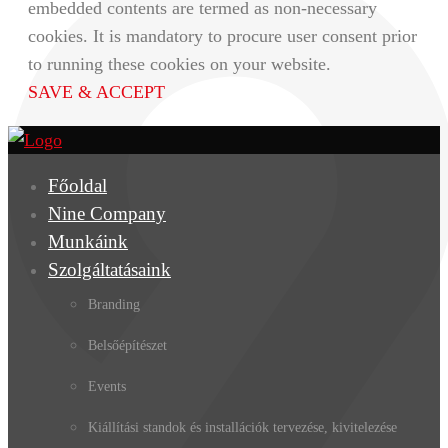
embedded contents are termed as non-necessary
cookies. It is mandatory to procure user consent prior
to running these cookies on your website.
SAVE & ACCEPT
Főoldal
Nine Company
Munkáink
Szolgáltatásaink
Branding
Belsőépítészet
Events
Kiállítási standok és installációk tervezése, kivitelezése