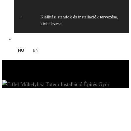
Kiállítási standok és installációk tervezése,
kivitelezése
Kapcsolat