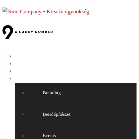
Főoldal
Nine Company
Munkáink
Szolgáltatásaink
Branding
Belsőépítészet
Events