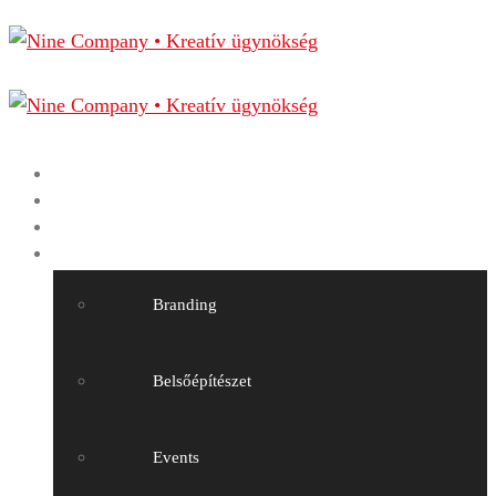
Főoldal
Nine Company
Munkáink
Szolgáltatásaink
Branding
Belsőépítészet
Events