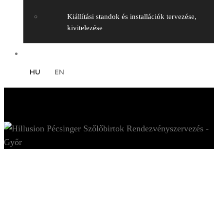
Kiállítási standok és installációk tervezése,
kivitelezése
Kapcsolat