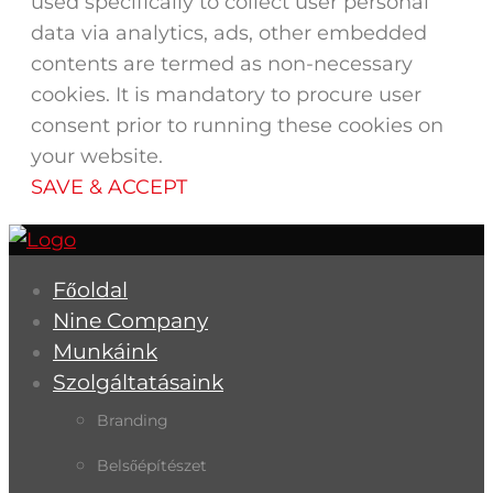
used specifically to collect user personal
data via analytics, ads, other embedded
contents are termed as non-necessary
cookies. It is mandatory to procure user
consent prior to running these cookies on
your website.
SAVE & ACCEPT
Főoldal
Nine Company
Munkáink
Szolgáltatásaink
Branding
Belsőépítészet