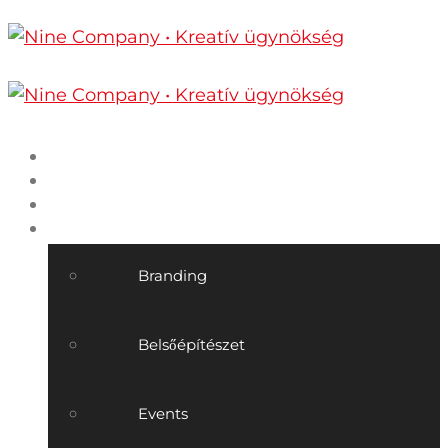
Főoldal
Nine Company
Munkáink
Szolgáltatásaink
Branding
Belsőépítészet
Events